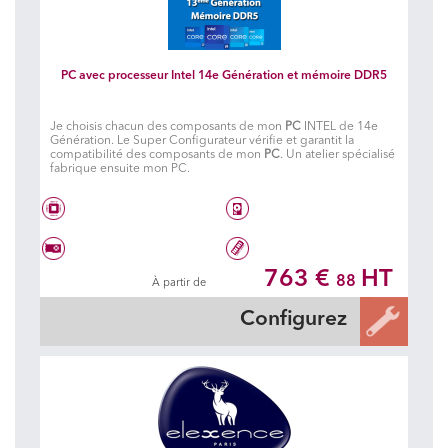
PC avec processeur Intel 14e Génération et mémoire DDR5
Je choisis chacun des composants de mon
PC
INTEL de 14e
Génération. Le Super Configurateur vérifie et garantit la
compatibilité des composants de mon
PC
. Un atelier spécialisé
fabrique ensuite mon PC.
Intel® Core i3 14100
Disque dur à choisir
763 €
HT
88
À partir de
Carte graphique à choisir
32 Go DDR5 5600 MHz
Configurez