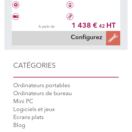
Intel® Core i3 12100
1 To SSD + 2 To
1 438 €
HT
42
À partir de
Geforce RTX 5050 DUAL OC Black
16 Go DDR5 5600 MHz
Configurez
CATÉGORIES
Ordinateurs portables
Ordinateurs de bureau
Mini PC
Logiciels et jeux
Ecrans plats
Blog