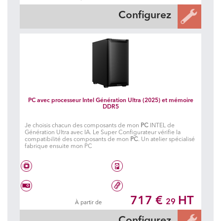
Carte graphique à choisir
32 Go DDR5 5600 MHz
Configurez
PC avec processeur Intel Génération Ultra (2025) et mémoire
DDR5
Je choisis chacun des composants de mon
PC
INTEL de
Génération Ultra avec IA. Le Super Configurateur vérifie la
compatibilité des composants de mon
PC
. Un atelier spécialisé
fabrique ensuite mon PC
Intel® Core Ultra 5 225
Disque dur à choisir
717 €
HT
29
À partir de
Carte graphique à choisir
16 Go DDR5 6400 MHz
Configurez