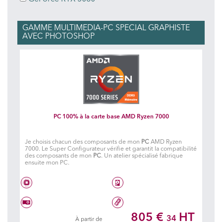
GAMME MULTIMEDIA-PC SPECIAL GRAPHISTE
AVEC PHOTOSHOP
PC 100% à la carte base AMD Ryzen 7000
Je choisis chacun des composants de mon
PC
AMD Ryzen
7000. Le Super Configurateur vérifie et garantit la compatibilité
des composants de mon
PC
. Un atelier spécialisé fabrique
ensuite mon PC.
AMD® 6 coeurs RYZEN 5 - 7600
Disque dur à choisir
805 €
HT
34
À partir de