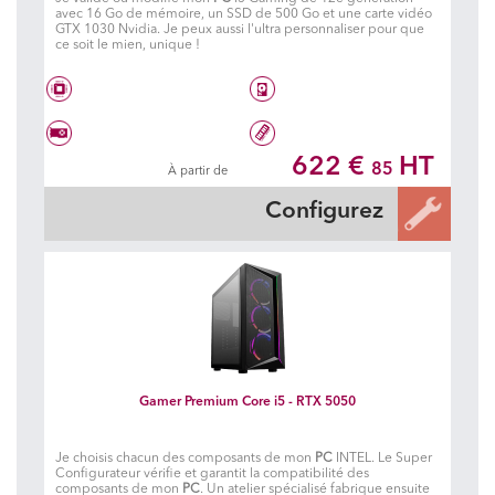
avec 16 Go de mémoire, un SSD de 500 Go et une carte vidéo
GTX 1030 Nvidia. Je peux aussi l'ultra personnaliser pour que
ce soit le mien, unique !
Intel® Core i3 14100
1 To SSD
622 €
HT
85
À partir de
Carte graphique à choisir
8 Go DDR4 3200 MHz
Configurez
Gamer Premium Core i5 - RTX 5050
Je choisis chacun des composants de mon
PC
INTEL. Le Super
Configurateur vérifie et garantit la compatibilité des
composants de mon
PC
. Un atelier spécialisé fabrique ensuite