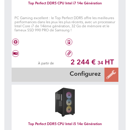
Top Perfect DDR5 CPU Intel i7 14e Génération
PC Gaming excellent : le Top Perfect DDR5 offre les meilleures
performances dans les jeux les plus récents, avec un processeur
Intel Core i7 de 14ème génération, 32 Go de mémoire et le
fameux SSD 990 PRO de Samsung !
Intel® Core i7 14700KF sans video
1 To SSD
intégrée
2 244 €
HT
34
À partir de
Geforce RTX 5070 Gaming OC
32 Go DDR5 5600 MHz
Configurez
Top Perfect DDR5 CPU Intel i5 14e Génération