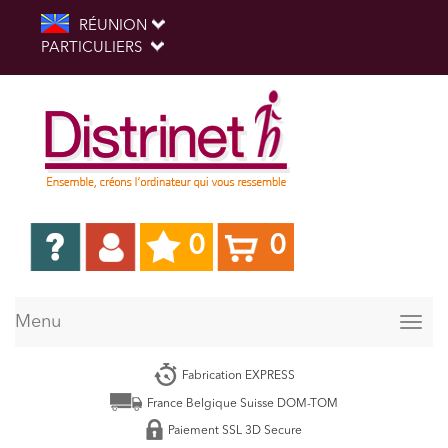
RÉUNION
PARTICULIERS
0
0
Menu
Togg
navig
Fabrication EXPRESS
France Belgique Suisse DOM-TOM
Paiement SSL 3D Secure