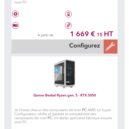
mon PC.
Intel® Core i5 14500
1.024 To SSD
1 669 €
HT
15
À partir de
Geforce RTX 5050 DUAL OC Black
32 Go DDR5 5600 MHz
Configurez
Gamer Bestial Ryzen gen. 5 - RTX 5050
Je choisis chacun des composants de mon
PC
AMD. Le Super
Configurateur vérifie et garantit la compatibilité des
composants de mon
PC
. Un atelier spécialisé fabrique ensuite
mon PC.