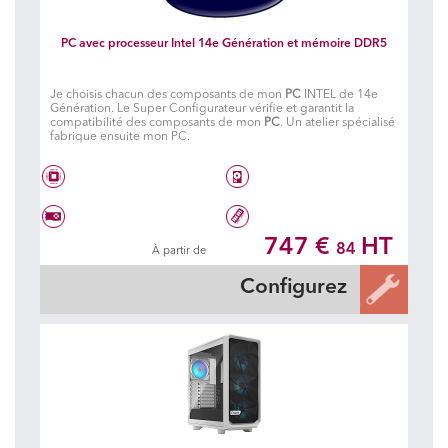
PC avec processeur Intel 14e Génération et mémoire DDR5
Je choisis chacun des composants de mon
PC
INTEL de 14e
Génération. Le Super Configurateur vérifie et garantit la
compatibilité des composants de mon
PC
. Un atelier spécialisé
fabrique ensuite mon PC.
Intel® Core i5 14600K
Disque dur à choisir
747 €
HT
84
À partir de
Carte graphique à choisir
16 Go DDR5 5600 MHz
Configurez