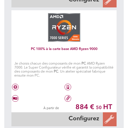
PC 100% à la carte base AMD Ryzen 9000
Je choisis chacun des composants de mon
PC
AMD Ryzen
7000. Le Super Configurateur vérifie et garantit la compatibilité
des composants de mon
PC
. Un atelier spécialisé fabrique
ensuite mon PC.
AMD® 6 coeurs RYZEN 5 - 9600X
Disque dur à choisir
(sans ventirad)
884 €
HT
50
À partir de
Carte graphique à choisir
32 Go DDR5 5600 MHz
Configurez