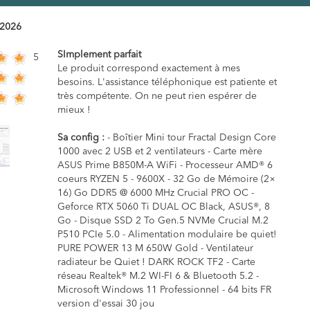
/2026
SImplement parfait
5
Le produit correspond exactement à mes
besoins. L'assistance téléphonique est patiente et
très compétente. On ne peut rien espérer de
mieux !
Sa config :
- Boîtier Mini tour Fractal Design Core
1000 avec 2 USB et 2 ventilateurs - Carte mère
ASUS Prime B850M-A WiFi - Processeur AMD® 6
coeurs RYZEN 5 - 9600X - 32 Go de Mémoire (2×
16) Go DDR5 @ 6000 MHz Crucial PRO OC -
Geforce RTX 5060 Ti DUAL OC Black, ASUS®, 8
Go - Disque SSD 2 To Gen.5 NVMe Crucial M.2
P510 PCIe 5.0 - Alimentation modulaire be quiet!
PURE POWER 13 M 650W Gold - Ventilateur
radiateur be Quiet ! DARK ROCK TF2 - Carte
réseau Realtek® M.2 WI-FI 6 & Bluetooth 5.2 -
Microsoft Windows 11 Professionnel - 64 bits FR
version d'essai 30 jou