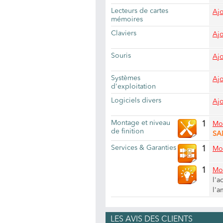
Lecteurs de cartes
Ajo
mémoires
Claviers
Ajo
Souris
Ajo
Systèmes
Ajo
d'exploitation
Logiciels divers
Ajo
Montage et niveau
1
Mod
de finition
SAN
Services & Garanties
1
Mod
1
Mod
l'a
l'a
LES AVIS DES CLIENTS