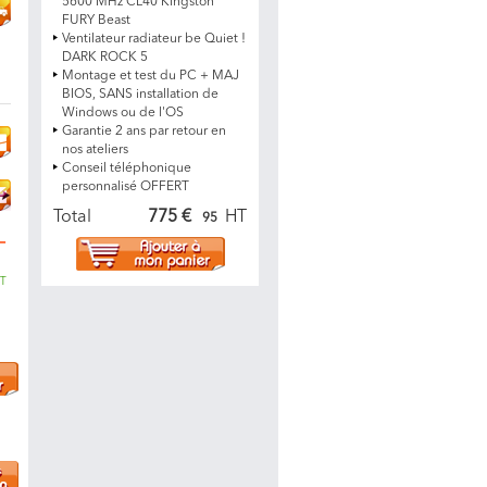
5600 MHz CL40 Kingston
FURY Beast
Ventilateur radiateur be Quiet !
DARK ROCK 5
Montage et test du PC + MAJ
BIOS, SANS installation de
Windows ou de l'OS
Garantie 2 ans par retour en
nos ateliers
Conseil téléphonique
personnalisé OFFERT
Total
775 €
HT
95
T
T