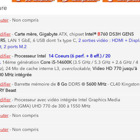
ure
uter
- Non compris
ifier
-
Carte mère, Gigabyte
ATX, chipset
Intel®
B
760 DS3H GEN5
R5
, LAN 1 GbE, 6 USB dont 1x type C,
2 sorties vidéo : HDMI + Displ
t, 2 ports M.2
ifier
-
Processeur Intel
14 Coeurs (6 perf. + 8 eff.) / 20
.
14ème génération
Core i5-14600K
(3.5 GHz / 5.3 GHz + 2.6 GHz / 4
), 24 Mo de cache interne L3,
overclockable
,
Video HD 770 jusqu'à
00 MHz intégrée
ifier
-
Barrette mémoire de
8 Go
DDR5 @
5600 MHz
- CL40 Kingston
RY Beast
ifier
-
Processeur avec vidéo intégrée Intel Graphics Media
celerator (GMA) UHD 770 de 300 à 1550 MHz
uter
- Non compris
uter
- Non compris