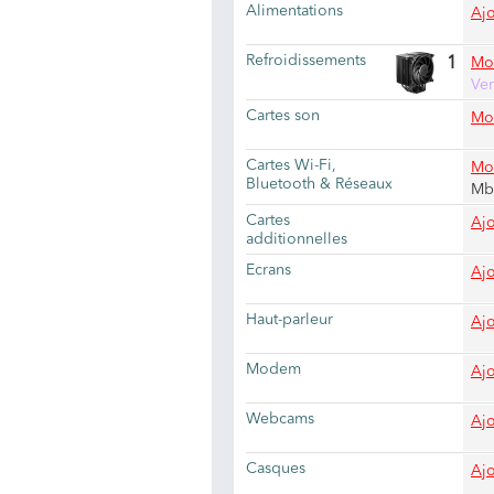
Alimentations
Ajo
Refroidissements
1
Mod
Ven
Cartes son
Mod
Cartes Wi-Fi,
Mod
Bluetooth & Réseaux
Mb
Cartes
Ajo
additionnelles
Ecrans
Ajo
Haut-parleur
Ajo
Modem
Ajo
Webcams
Ajo
Casques
Ajo