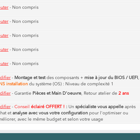
uter
- Non compris
uter
- Non compris
uter
- Non compris
uter
- Non compris
uter
- Non compris
ifier
-
Montage et test
des composants +
mise à jour du BIOS / UEFI
,
S installation
du système (OS) : Niveau de complexité 1
ifier
-
Garantie
Pièces et Main D'oeuvre
, Retour atelier de
2 ans
ifier
-
Conseil
éclairé OFFERT !
:
Un
spécialiste vous appelle
après
chat et
analyse avec vous votre configuration
pour l'optimiser ou
méliorer, avec le même budget et selon votre usage