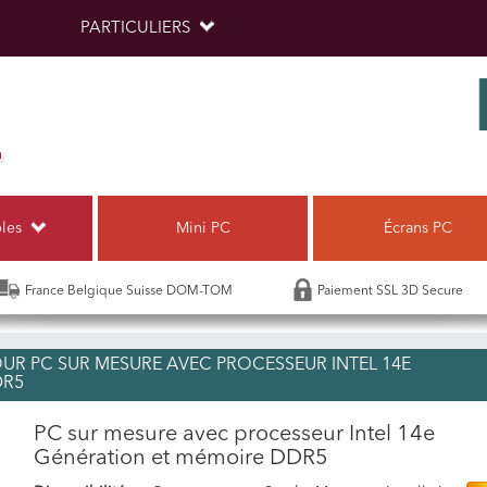
PARTICULIERS
bles
Mini PC
Écrans PC
France Belgique Suisse DOM-TOM
Paiement SSL 3D Secure
R PC SUR MESURE AVEC PROCESSEUR INTEL 14E
DR5
PC sur mesure avec processeur Intel 14e
Génération et mémoire DDR5