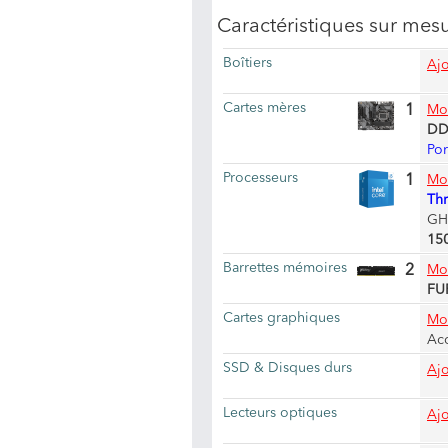
Caractéristiques sur mes
Boîtiers
Ajo
Cartes mères
1
Mod
DD
Por
Processeurs
1
Mod
Thr
GHz
15
Barrettes mémoires
2
Mod
FU
Cartes graphiques
Mod
Ac
SSD & Disques durs
Ajo
Lecteurs optiques
Ajo