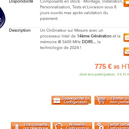
Disponibilité
Composants en Stock - Montage, Installation,
Personnalisation, Tests et Livraison sous 8
jours ouvrés max après validation du
paiement.
Description
Un Ordinateur sur Mesure avec un
processeur Intel de
14ème Génération
et la
mémoire @ 5600 MHz
DDR5...
la
technologie de 2024 !
775 €
H
95
dont éco-participation :
0 €
25
H