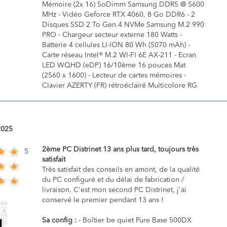
Mémoire (2x 16) SoDimm Samsung DDR5 @ 5600
MHz - Vidéo Geforce RTX 4060, 8 Go DDR6 - 2
Disques SSD 2 To Gen.4 NVMe Samsung M.2 990
PRO - Chargeur secteur externe 180 Watts -
Batterie 4 cellules LI-ION 80 Wh (5070 mAh) -
Carte réseau Intel® M.2 WI-FI 6E AX-211 - Ecran
LED WQHD (eDP) 16/10ème 16 pouces Mat
(2560 x 1600) - Lecteur de cartes mémoires -
Clavier AZERTY (FR) rétroéclairé Multicolore RG
2025
2ème PC Distrinet 13 ans plus tard, toujours très
5
satisfait
Très satisfait des conseils en amont, de la qualité
du PC configuré et du délai de fabrication /
livraison. C'est mon second PC Distrinet, j'ai
conservé le premier pendant 13 ans !
Sa config :
- Boîtier be quiet Pure Base 500DX