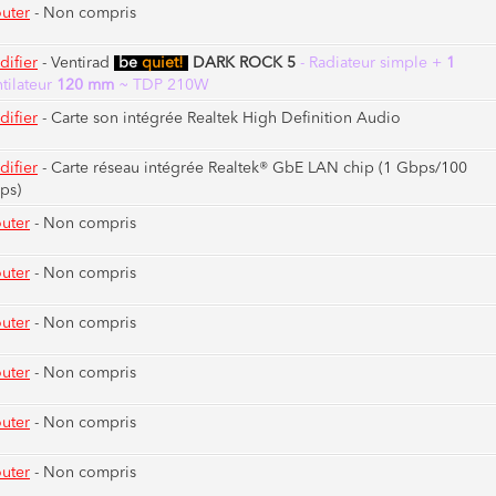
uter
- Non compris
ifier
-
Ventirad
be
quiet!
DARK ROCK 5
- Radiateur simple +
1
tilateur
120 mm
~ TDP 210W
ifier
-
Carte son intégrée Realtek High Definition Audio
ifier
-
Carte réseau intégrée Realtek® GbE LAN chip (1 Gbps/100
ps)
uter
- Non compris
uter
- Non compris
uter
- Non compris
uter
- Non compris
uter
- Non compris
uter
- Non compris