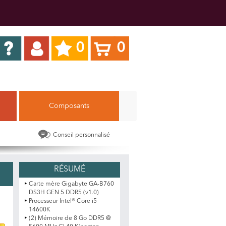
0
0
Composants
Conseil personnalisé
Carte mère Gigabyte GA-B760
DS3H GEN 5 DDR5 (v1.0)
Processeur Intel® Core i5
14600K
(2) Mémoire de 8 Go DDR5 @