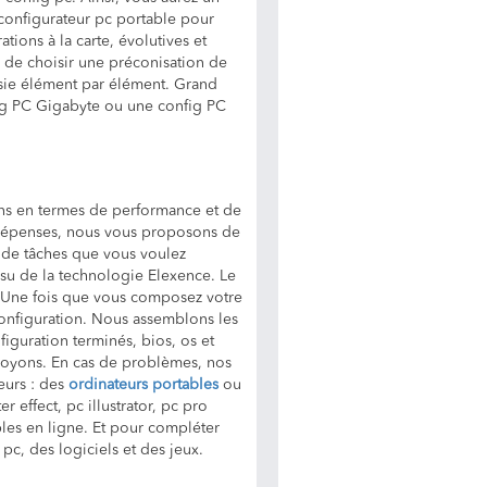
 configurateur pc portable pour
tions à la carte, évolutives et
é de choisir une préconisation de
sie élément par élément. Grand
ig PC Gigabyte ou une config PC
ins en termes de performance et de
e dépenses, nous vous proposons de
e de tâches que vous voulez
ssu de la technologie Elexence. Le
s. Une fois que vous composez votre
configuration. Nous assemblons les
iguration terminés, bios, os et
envoyons. En cas de problèmes, nos
teurs : des
ordinateurs portables
ou
 effect, pc illustrator, pc pro
les en ligne. Et pour compléter
c, des logiciels et des jeux.