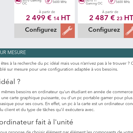
5070 Gaming
5070 Ti
5600 MHz
5600 MHz
OC
Gaming OC
À partir de
À partir de
2 499 €
HT
2 487 €
H
14
23
Configurez
Configurez
SUR MESURE
 êtes à la recherche du pc idéal mais vous n’arrivez pas à le trouver
blé sur mesure pour une configuration adaptée à vos besoins.
idéal ?
es mêmes besoins en ordinateur qu’un étudiant en année de commerce.
une carte graphique puissante, ou d'un pc portable gamer pour plus d
asique pour ses cours. En effet, un pc à la carte est un ordinateur co
u client et du type de tâches qu’il exécutera avec.
ordinateur fait à l'unité
t vous propose de choisir élément par élément les composants de votre