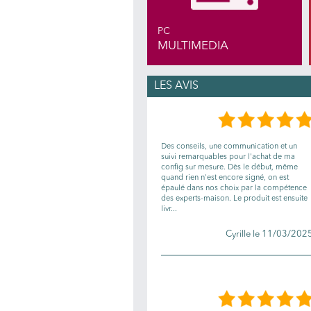
PC
MULTIMEDIA
LES AVIS
Des conseils, une communication et un
suivi remarquables pour l'achat de ma
config sur mesure. Dès le début, même
quand rien n'est encore signé, on est
épaulé dans nos choix par la compétence
des experts-maison. Le produit est ensuite
livr...
Cyrille le 11/03/202