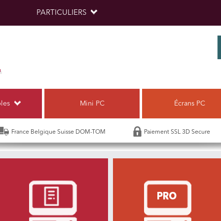
PARTICULIERS
bles
Mini PC
Écrans PC
France Belgique Suisse DOM-TOM
Paiement SSL 3D Secure