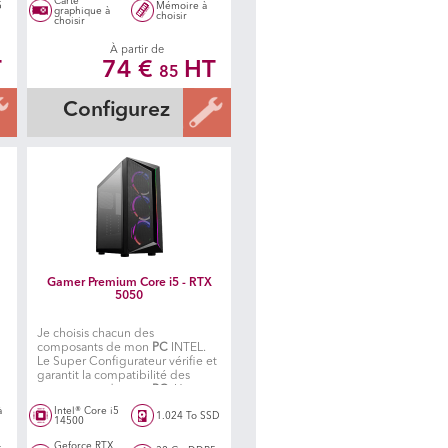
Carte
5
Mémoire à
graphique à
choisir
choisir
À partir de
T
74 €
HT
85
Configurez
Gamer Premium Core i5 - RTX
5050
Je choisis chacun des
composants de mon
PC
INTEL.
Le Super Configurateur vérifie et
garantit la compatibilité des
s
composants de mon
PC
. Un
é
atelier spécialisé fabrique ensuite
à
Intel® Core i5
1.024 To SSD
mon PC.
14500
Geforce RTX