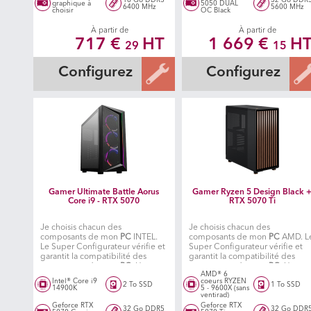
graphique à
5050 DUAL
6400 MHz
5600 MHz
choisir
OC Black
À partir de
À partir de
717 €
HT
1 669 €
H
29
15
Configurez
Configurez
Gamer Ultimate Battle Aorus
Gamer Ryzen 5 Design Black 
Core i9 - RTX 5070
RTX 5070 Ti
Je choisis chacun des
Je choisis chacun des
composants de mon
PC
INTEL.
composants de mon
PC
AMD. L
Le Super Configurateur vérifie et
Super Configurateur vérifie et
garantit la compatibilité des
garantit la compatibilité des
composants de mon
PC
. Un
composants de mon
PC
. Un
AMD® 6
atelier spécialisé fabrique ensuite
atelier spécialisé situé en île de
Intel® Core i9
coeurs RYZEN
2 To SSD
1 To SSD
mon PC.
France, fabrique ensuite mon P
14900K
5 - 9600X (sans
ventirad)
Geforce RTX
Geforce RTX
32 Go DDR5
32 Go DDR