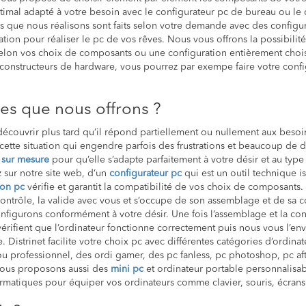
timal adapté à votre besoin avec le configurateur pc de bureau ou le
rs que nous réalisons sont faits selon votre demande avec des configura
tion pour réaliser le pc de vos rêves. Nous vous offrons la possibilit
elon vos choix de composants ou une configuration entièrement choi
constructeurs de hardware, vous pourrez par exempe faire votre conf
ces que nous offrons ?
découvrir plus tard qu’il répond partiellement ou nullement aux beso
 cette situation qui engendre parfois des frustrations et beaucoup d
 sur mesure
pour qu’elle s’adapte parfaitement à votre désir et au typ
 sur notre site web, d’un
configurateur pc
qui est un outil technique i
son pc
vérifie et garantit la compatibilité de vos choix de composant
 contrôle, la valide avec vous et s’occupe de son assemblage et de sa 
nfigurons conformément à votre désir. Une fois l’assemblage et la conf
 vérifient que l’ordinateur fonctionne correctement puis nous vous l’
e. Distrinet facilite votre choix pc avec différentes catégories d’ordina
u professionnel, des ordi gamer, des pc fanless, pc photoshop, pc after
. Nous proposons aussi des
mini pc
et ordinateur portable personnalisab
matiques pour équiper vos ordinateurs comme clavier, souris, écrans p