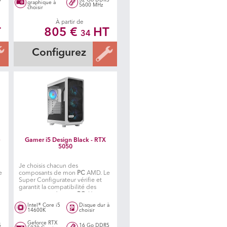
graphique à
5600 MHz
choisir
À partir de
T
805 €
HT
34
Configurez
+
Gamer i5 Design Black - RTX
5050
Je choisis chacun des
e
composants de mon
PC
AMD. Le
Super Configurateur vérifie et
garantit la compatibilité des
composants de mon
PC
. Un
atelier spécialisé situé en île de
Intel® Core i5
Disque dur à
C
France, fabrique ensuite mon PC
14600K
choisir
Geforce RTX
5
16 Go DDR5