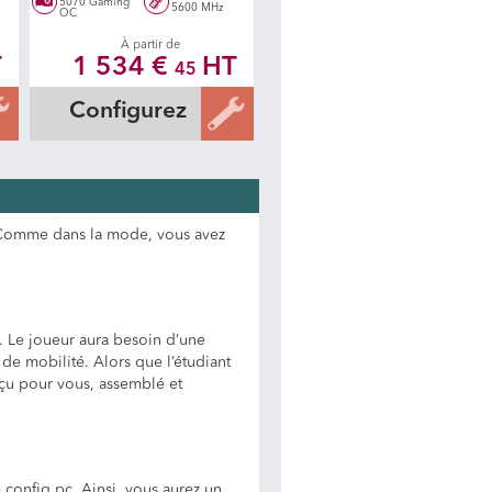
5070 Gaming
5600 MHz
OC
À partir de
T
1 534 €
HT
45
Configurez
 ? Comme dans la mode, vous avez
 Le joueur aura besoin d’une
e mobilité. Alors que l’étudiant
nçu pour vous, assemblé et
 config pc. Ainsi, vous aurez un