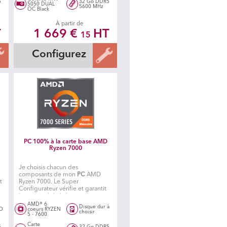
5
32 Go DDR5
5050 DUAL
5600 MHz
OC Black
À partir de
T
1 669 €
HT
15
Configurez
PC 100% à la carte base AMD
Ryzen 7000
Je choisis chacun des
composants de mon
PC
AMD
t
Ryzen 7000. Le Super
Configurateur vérifie et garantit
la compatibilité des composants
te
de mon
PC
. Un atelier spécialisé
AMD® 6
Disque dur à
SD
coeurs RYZEN
fabrique ensuite mon PC.
choisir
5 - 7600
Carte
5
32 Go DDR5