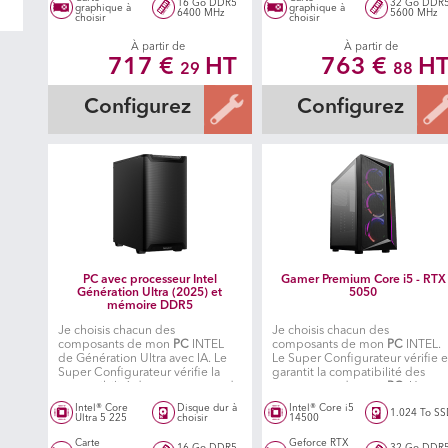
16 Go DDR5
32 Go DDR
graphique à
graphique à
6400 MHz
5600 MHz
choisir
choisir
À partir de
À partir de
717 €
HT
763 €
H
29
88
Configurez
Configurez
PC avec processeur Intel
Gamer Premium Core i5 - RTX
Génération Ultra (2025) et
5050
mémoire DDR5
Je choisis chacun des
Je choisis chacun des
composants de mon
PC
INTEL
composants de mon
PC
INTEL.
de Génération Ultra avec IA. Le
Le Super Configurateur vérifie e
Super Configurateur vérifie la
garantit la compatibilité des
compatibilité des composants de
composants de mon
PC
. Un
mon
PC
. Un atelier spécialisé
atelier spécialisé fabrique ensui
Intel® Core
Disque dur à
Intel® Core i5
1.024 To S
fabrique ensuite mon PC
mon PC.
Ultra 5 225
choisir
14500
Carte
Geforce RTX
16 Go DDR5
32 Go DDR