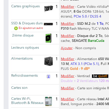
Cartes graphiques
1
Modifier
-
Carte Vidéo nVidia
ASUS®,
8 Go
DDR6 128-bit, 1x
écrans),
PCIe 5.0 / DLSS 4
SSD & Disques durs
1
Modifier
-
SSD M.2
de
1 To
, P
En ajouter un autre
P310
flash Memory TLC V-NAN
2ième disque
1
Modifier
-
Disque dur 2 To
, Sé
cache,
SEAGATE
BarraCuda
Lecteurs optiques
Ajouter
- Non compris
Alimentations
1
Modifier
-
Alimentation
650 Wa
13 M
,
ATX 3.1 (PCIe 5.1),
F
ull
PLUS
Gold - 9 dB*
Refroidissements
1
Modifier
-
Ventirad
be
quiet!
Double +
2
Ventilateurs
120 
Cartes son
Modifier
-
Carte son intégrée 
Cartes Wi-Fi,
1
Modifier
-
Carte réseau
Intel A
Bluetooth & Réseaux
Band, longue portée -
2400 M