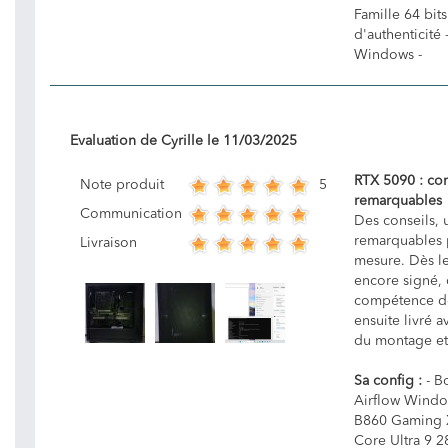
Famille 64 bits
d'authenticité 
Windows -
Evaluation de
Cyrille
le
11/03/2025
RTX 5090 : con
5
Note produit
remarquables
Communication
Des conseils, 
remarquables p
Livraison
mesure. Dès l
encore signé, 
compétence de
ensuite livré 
du montage et 
Sa config :
- Bo
Airflow Windo
B860 Gaming X 
Core Ultra 9 