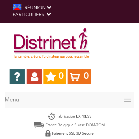
RÉUNION
PARTICULIERS
0
0
Menu
Togg
navig
Fabrication EXPRESS
France Belgique Suisse DOM-TOM
Paiement SSL 3D Secure