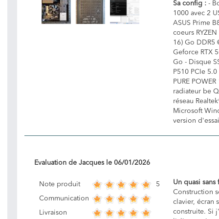
Sa config :
- Bo
1000 avec 2 US
ASUS Prime B
coeurs RYZEN 
16) Go DDR5 
Geforce RTX 5
Go - Disque S
P510 PCIe 5.0 
PURE POWER 1
radiateur be 
réseau Realtek
Microsoft Wind
version d'essa
Evaluation de
Jacques
le
06/01/2026
Un quasi sans 
5
Note produit
Construction s
Communication
clavier, écran
construite. Si j
Livraison