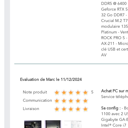
DDR5 @ 6400 
Geforce RTX 
32 Go DDR7 -
Crucial M.2 T7
modulaire 13
Platinum - Ven
ROCK PRO 5 - C
AX-211 - Micro
clé USB et cert
AV
Evaluation de
Marc
le
11/12/2024
Achat PC sur 
5
Note produit
Service télép
Communication
Sa config :
- Bo
Livraison
1100 avec 2 US
Gigabyte GA-
Intel® Core i