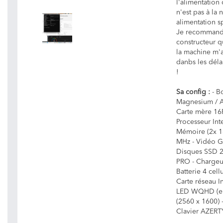
l'alimentation
n'est pas à la
alimentation sp
Je recommande 
constructeur q
la machine m'a
danbs les déla
!
Sa config :
- B
Magnesium / A
Carte mère 16P
Processeur Int
Mémoire (2x 
MHz - Vidéo G
Disques SSD 
PRO - Chargeur
Batterie 4 cel
Carte réseau I
LED WQHD (eD
(2560 x 1600) 
Clavier AZERTY