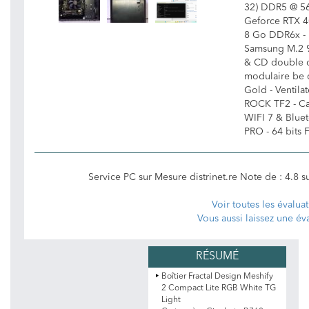
32) DDR5 @ 56
Geforce RTX 
8 Go DDR6x -
Samsung M.2 9
& CD double c
modulaire be
Gold - Ventila
ROCK TF2 - C
WIFI 7 & Blue
PRO - 64 bits F
Service PC sur Mesure distrinet.re
Note de :
4.8
s
Voir toutes les évalua
Vous aussi laissez une év
Boîtier Fractal Design Meshify
2 Compact Lite RGB White TG
Light