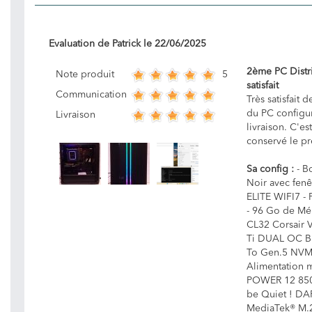
Evaluation de
Patrick
le
22/06/2025
2ème PC Distri
5
Note produit
satisfait
Communication
Très satisfait 
du PC configur
Livraison
livraison. C'es
conservé le pr
Sa config :
- B
Noir avec fen
ELITE WIFI7 - 
- 96 Go de Mé
CL32 Corsair 
Ti DUAL OC Bl
To Gen.5 NVM
Alimentation 
POWER 12 850W
be Quiet ! DA
MediaTek® M.2