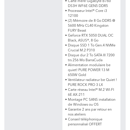
Carte mère Gigabyte B760
DS3H WF6E GEN5 DDR5
Processeur Intel® Core i3
12100
(2) Mémoire de 8 Go DDR5 @
5600 MHz CL40 Kingston
FURY Beast
Geforce RTX 5050 DUAL OC
Black, ASUS®, 8 Go
Disque SSD 1 To Gen.4 NVMe
Crucial M.2 P310
Disque dur 2 To SATA III 7200
trs 256 Mo BarraCuda
Alimentation modulaire be
quiet! PURE POWER 13 M
650W Gold
Ventilateur radiateur be Quiet !
PURE ROCK PRO 3 LX
Carte réseau Intel® M.2 WI-FI
6E AX-211
Montage PC SANS installation
de Windows ou OS
Garantie 2 ans par retour en
nos ateliers
Conseil téléphonique
personnalisé OFFERT