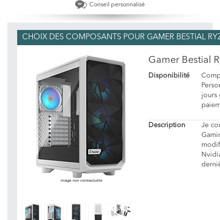
Conseil personnalisé
CHOIX DES COMPOSANTS POUR GAMER BESTIAL RYZEN
Gamer Bestial R
Disponibilité
Compo
Person
jours
paiem
Description
Je co
Gamin
modif
Nvidi
derni