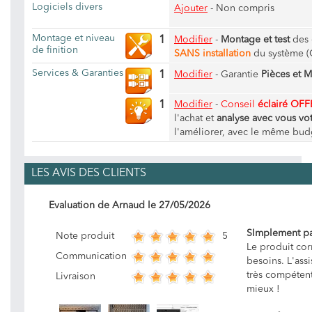
Logiciels divers
Ajouter
- Non compris
Montage et niveau
1
Modifier
-
Montage et test
des 
de finition
SANS installation
du système (
Services & Garanties
1
Modifier
-
Garantie
Pièces et 
1
Modifier
-
Conseil
éclairé OFF
l'achat et
analyse avec vous vot
l'améliorer, avec le même bud
LES AVIS DES CLIENTS
Evaluation de
Arnaud
le
27/05/2026
SImplement pa
5
Note produit
Le produit co
Communication
besoins. L'ass
très compétent
Livraison
mieux !