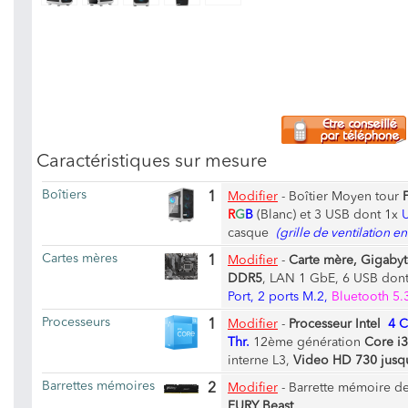
Caractéristiques sur mesure
Boîtiers
1
Modifier
-
Boîtier Moyen tour
R
G
B
(Blanc) et 3 USB dont 1x
casque
(grille de ventilation en
Cartes mères
1
Modifier
-
Carte mère, Gigaby
DDR5
, LAN 1 GbE, 6 USB dont
Port, 2 ports M.2,
Bluetooth 5.
Processeurs
1
Modifier
-
Processeur Intel
4 C
Thr.
12ème génération
Core i
interne L3,
Video HD 730 jusq
Barrettes mémoires
2
Modifier
-
Barrette mémoire d
FURY Beast