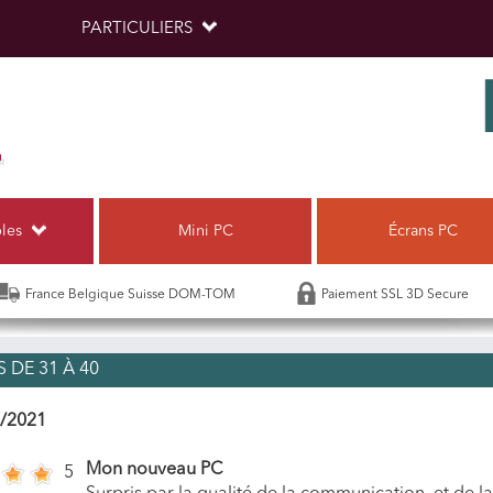
PARTICULIERS
bles
Mini PC
Écrans PC
France Belgique Suisse DOM-TOM
Paiement SSL 3D Secure
 DE 31 À 40
/2021
Mon nouveau PC
5