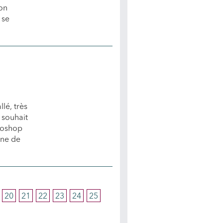
bon
 se
lé, très
 souhait
toshop
ine de
20
21
22
23
24
25