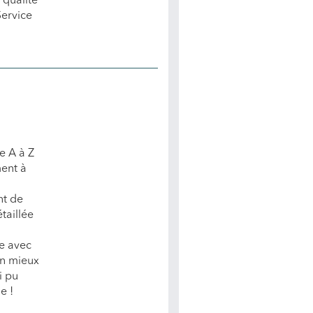
 qualité
Service
e A à Z
ment à
nt de
étaillée
e avec
ien mieux
i pu
e !