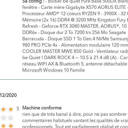
Sa config :
- Boîtier be quiet Pure Base 500DX Blan
fenêtre - Carte mère Gigabyte X570 AORUS ELITE 
Processeur AMD® 12 coeurs RYZEN 9 - 3900X - 32
Mémoire (2x 16) DDR4 @ 3200 MHz Kingston Fury 
Refresh - Geforce RTX 3080 MASTER, AORUS®, 10
DDR6x - Disque dur 2 To 7200 trs 256 Mo Seagate
Barracuda - Disque SSD 1 To Gen.4 NVMe Samsun
980 PRO PCIe 4x - Alimentation modulaire 120 m
COOLER MASTER MWE 850 Gold - Ventilateur radi
be Quiet ! DARK ROCK 4 ~ 10.5 à 21.4 dB (A) - Car
réseau WIFI AX & Bluetooth 5, antenne détachable 
Microsoft Windows 10 Famille
12/2020
Machine conforme
5
rien que de très banal à dire, pour ne pas sombrer
commentaires habituels vantant les qualités de vra
professionnels. Tout est parfaitement réalisé et co