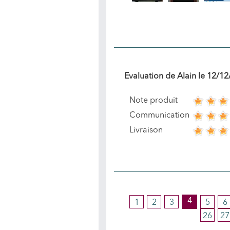
Evaluation de
Alain
le
12/12
Note produit
Communication
Livraison
4
1
2
3
5
6
26
27