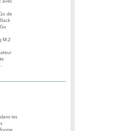
c avec
-
 Go de
Black
 Go
g M.2
m
ateur
te
-
 dans les
is
nforme