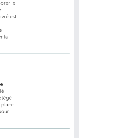
orer le
e
ivré est
e
r la
re
lé
rotégé
 place.
pour