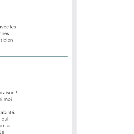
avec les
onnés
it bien
raison !
ni moi
abilité.
i qui
ercier
Je