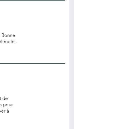
. Bonne
nt moins
t de
es pour
yer à