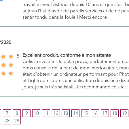
travaille avec Distrinet depuis 10 ans et que c'est 
aujourd'hui d'avoir de pareils services et de ne pas
sentir fondu dans la foule.! Merci encore
/2020
Excellent produit, conforme à mon attente
5
Colis arrivé dans le délai prévu, parfaitement embal
bons conseils de la part de mon interlocuteur, mon
était d'obtenir un ordinateur performant pour Pho
et Lightroom, après une utilisation depuis une diza
jours, je suis très satisfait. Je recommande ce site.
7
8
9
10
11
12
13
14
15
16
17
18
19
28
29