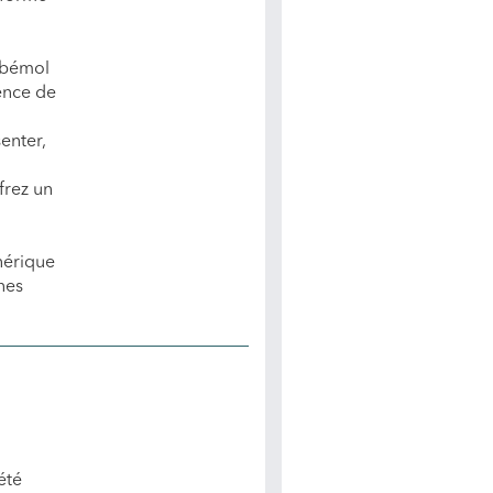
 bémol
ience de
enter,
frez un
nérique
nes
été