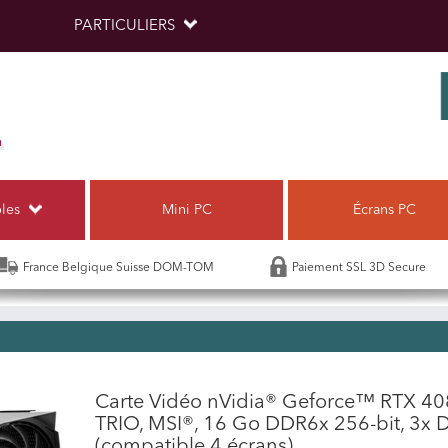
PARTICULIERS
bles
Mini PC
Écrans PC
France Belgique Suisse DOM-TOM
Paiement SSL 3D Secure
Carte Vidéo nVidia® Geforce™ RTX 
TRIO, MSI®, 16 Go DDR6x 256-bit, 3x 
(compatible 4 écrans)