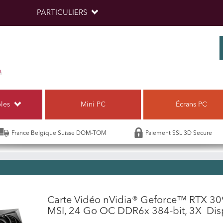
PARTICULIERS
bles
Mini PC
Écrans PC
France Belgique Suisse DOM-TOM
Paiement SSL 3D Secure
Carte Vidéo nVidia® Geforce™ RTX 
MSI, 24 Go OC DDR6x 384-bit, 3X Di