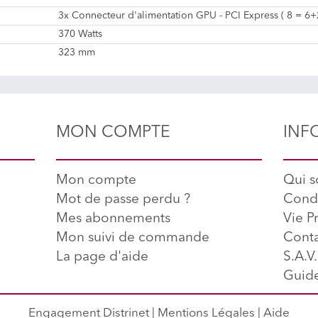
3x Connecteur d'alimentation GPU - PCI Express ( 8 = 6+2
370 Watts
323 mm
MON COMPTE
INF
Mon compte
Qui 
Mot de passe perdu ?
Condi
Mes abonnements
Vie P
Mon suivi de commande
Conta
La page d'aide
S.A.V.
Guide
Engagement Distrinet
|
Mentions Légales
|
Aide