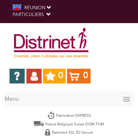
RÉUNION
PARTICULIERS
0
0
Menu
Togg
navig
Fabrication EXPRESS
France Belgique Suisse DOM-TOM
Paiement SSL 3D Secure