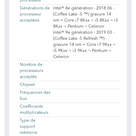
processeur
Générations de
Intel® 8e génération - 2018 06 -
processeur
(Coffee Lake -S ™) gravure 14
acceptées
nm = Core i7 8Kxx ~ i5 8Kxx ~ i3
8Kxx ~ Pentium ~ Celeron
Intel® 9e génération - 2019 03 -
(Coffee Lake -S Refresh ™)
gravure 14 nm = Core i7 9Kxx ~
i5 9Kxx ~ i3 9Kxx ~ Pentium ~
Celeron
Nombre de
processeurs
acceptés
Chipset
Fréquences des
bus
Coefficients
multiplicateurs
Type de
support
mémoire