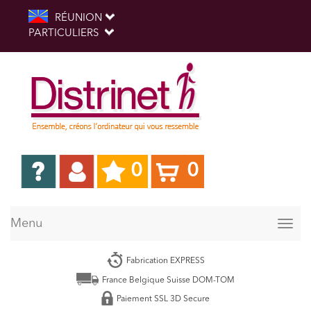
RÉUNION
PARTICULIERS
0
0
Menu
Togg
navig
Fabrication EXPRESS
France Belgique Suisse DOM-TOM
Paiement SSL 3D Secure