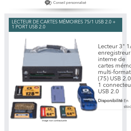
Conseil personnalisé
LECTEUR DE CARTES MÉMOIRES 75/1 USB 2.0 +
1 PORT USB 2.0
Lecteur 3" 1
enregistreur
interne de
cartes mémo
multi-format
(75) USB 2.0
1 connecteu
USB 2.0
Disponibilité
En
sto