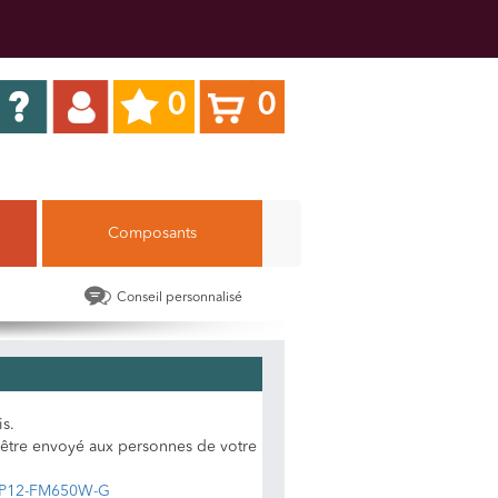
0
0
Composants
Conseil personnalisé
is.
r être envoyé aux personnes de votre
-PP12-FM650W-G