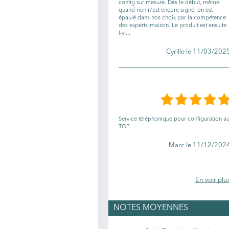
config sur mesure. Dès le début, même
quand rien n'est encore signé, on est
épaulé dans nos choix par la compétence
des experts-maison. Le produit est ensuite
livr...
Cyrille le 11/03/202
Service téléphonique pour configuration a
TOP
Marc le 11/12/202
En voir plu
NOTES MOYENNES