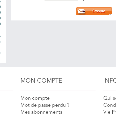
e
0
0
0
0
s
s
s
MON COMPTE
INF
Mon compte
Qui 
Mot de passe perdu ?
Condi
Mes abonnements
Vie P