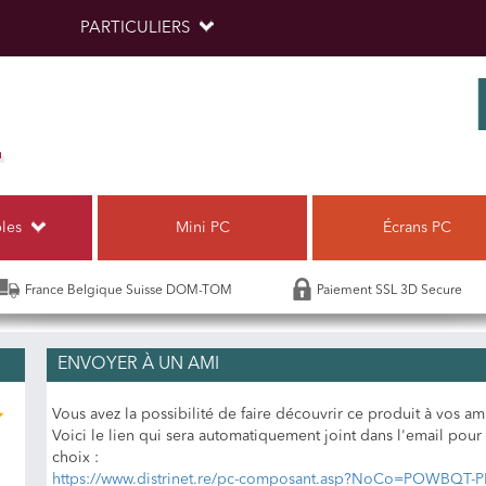
PARTICULIERS
bles
Mini PC
Écrans PC
France Belgique Suisse DOM-TOM
Paiement SSL 3D Secure
ENVOYER À UN AMI
Vous avez la possibilité de faire découvrir ce produit à vos am
Voici le lien qui sera automatiquement joint dans l'email pou
choix :
https://www.distrinet.re/pc-composant.asp?NoCo=POWBQT