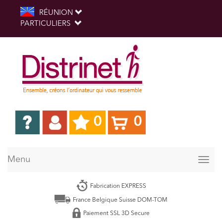
RÉUNION
PARTICULIERS
0
0
Menu
Togg
navig
Fabrication EXPRESS
France Belgique Suisse DOM-TOM
Paiement SSL 3D Secure