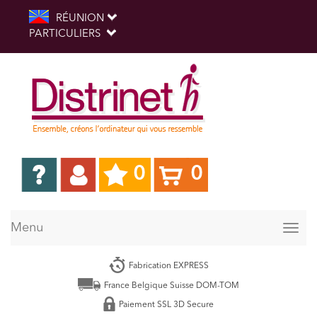
RÉUNION
PARTICULIERS
0
0
Menu
Togg
navig
Fabrication EXPRESS
France Belgique Suisse DOM-TOM
Paiement SSL 3D Secure